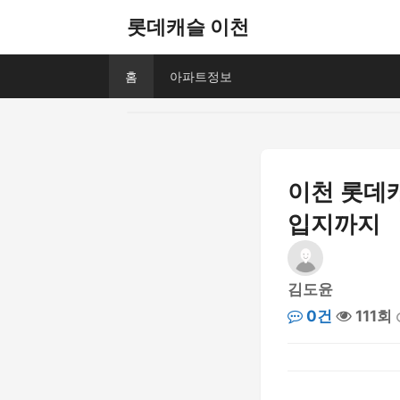
롯데캐슬 이천
홈
아파트정보
이천 롯데
입지까지
김도윤
0건
111회