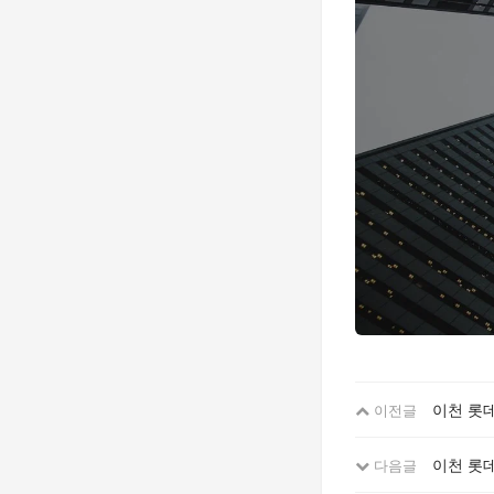
이천 롯데
이전글
이천 롯
다음글