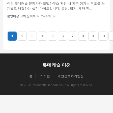
이천 롯데캐슬 분양가와 모델하우스 확인 시 자주 생기는 착오를 단
계별로 해결하는 실전 가이드입니다. 옵션, 입지, 계약 전...
분양비용 코치 윤재하
07-24
조회 32
끝
1
2
3
4
5
6
7
8
9
10
롯데캐슬 이천
홈
게시판
개인정보처리방침
© 2026 lottecastle-icheon.co.kr. All rights reserved.