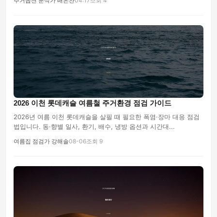
주거옵션 분석가 배은찬
04:17
조회 4
2026 이천 롯데캐슬 여름철 주거환경 점검 가이드
2026년 여름 이천 롯데캐슬을 살필 때 필요한 폭염·장마 대응 점검
법입니다. 동·향별 일사, 환기, 배수, 냉방 옵션과 시간대...
여름집 점검가 강해솔
08-06
조회 9