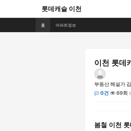
롯데캐슬 이천
홈
아파트정보
이천 롯데캐
부동산 해설가 
0건
69회
봄철 이천 