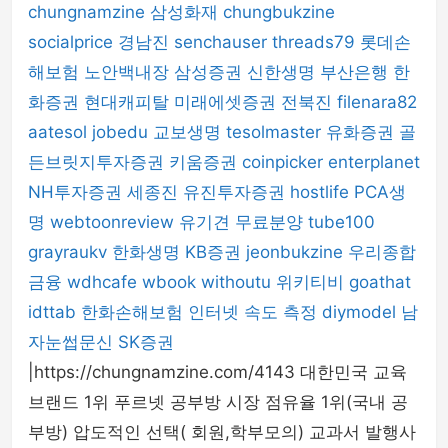
chungnamzine
삼성화재
chungbukzine
socialprice
경남진
senchauser
threads79
롯데손
해보험
노안백내장
삼성증권
신한생명
부산은행
한
화증권
현대캐피탈
미래에셋증권
전북진
filenara82
aatesol
jobedu
교보생명
tesolmaster
유화증권
골
든브릿지투자증권
키움증권
coinpicker
enterplanet
NH투자증권
세종진
유진투자증권
hostlife
PCA생
명
webtoonreview
유기견 무료분양
tube100
grayraukv
한화생명
KB증권
jeonbukzine
우리종합
금융
wdhcafe
wbook
withoutu
위키티비
goathat
idttab
한화손해보험
인터넷 속도 측정
diymodel
남
자눈썹문신
SK증권
|https://chungnamzine.com/4143 대한민국 교육
브랜드 1위 푸르넷 공부방 시장 점유율 1위(국내 공
부방) 압도적인 선택( 회원,학부모의) 교과서 발행사