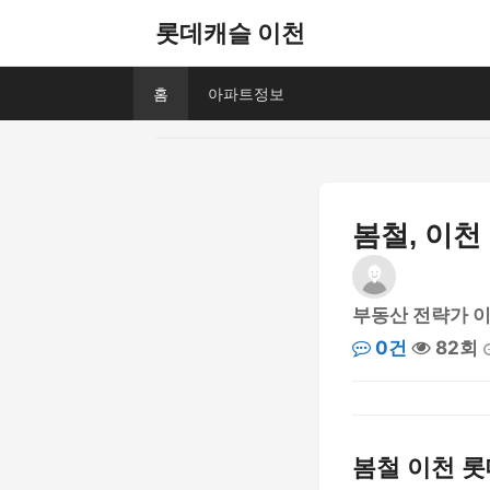
롯데캐슬 이천
홈
아파트정보
봄철, 이
부동산 전략가 
0건
82회
봄철 이천 롯